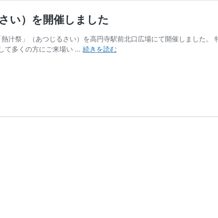
るさい）を開催しました
4回「熱汁祭」（あつじるさい）を高円寺駅前北口広場にて開催しました。
【イ
して多くの方にご来場い …
続きを読む
ベ
ン
ト】
第
4
回
「熱
汁
祭」
（あ
つ
じ
る
さ
い）
を