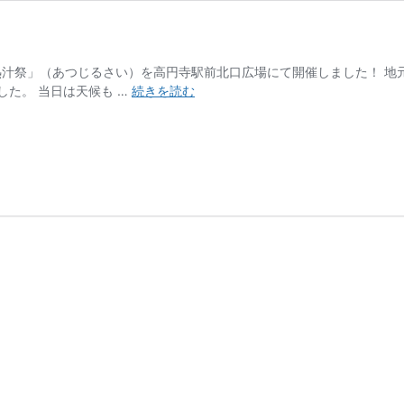
「熱汁祭」（あつじるさい）を高円寺駅前北口広場にて開催しました！ 
【イ
た。 当日は天候も …
続きを読む
ベ
ン
ト】
第
7
回
熱
汁
祭
を
開
催
し
ま
し
た