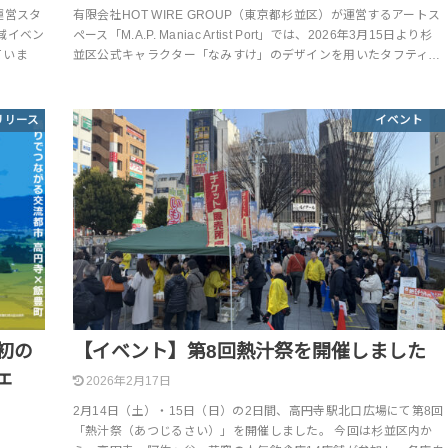
運営スタ
有限会社HOT WIRE GROUP（東京都杉並区）が運営するアートス
域イベン
ペース「M.A.P. Maniac Artist Port」では、2026年3月15日より杉
ていま
並区公式キャラクター「なみすけ」のデザインを用いたタフティ…
リリース
イベント
初の
【イベント】第8回熱汁祭を開催しました
ェ
2026年2月17日
2月14日（土）・15日（日）の2日間、高円寺駅北口広場にて第8回
「熱汁祭（あつじるさい）」を開催しました。 今回は杉並区内か