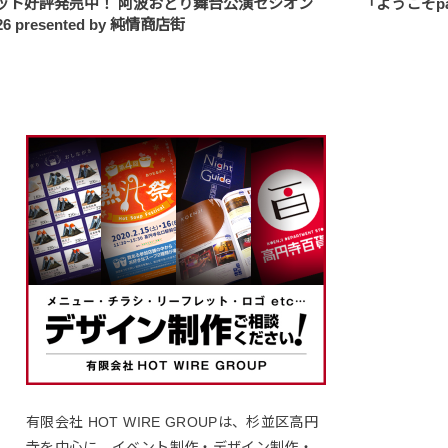
ット好評発売中！ 阿波おどり舞台公演セシオン
「ようこそp
26 presented by 純情商店街
有限会社 HOT WIRE GROUPは、杉並区高円
寺を中心に、イベント制作・デザイン制作・