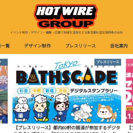
イベント制作・デザイン・編集・広報で地域を活性化する東京都杉並区高円寺の会社
業一覧
デザイン制作
プレスリリース
会社案内
イベント事業
デザイン製作・編集
店舗経営
eb制作
イベント用デザイン
地域活性・観光デザイン
店舗用デザイン
グッズデザイン
プレスリリース
【プレスリリース】都内60軒の銭湯が参加するデジタ
【