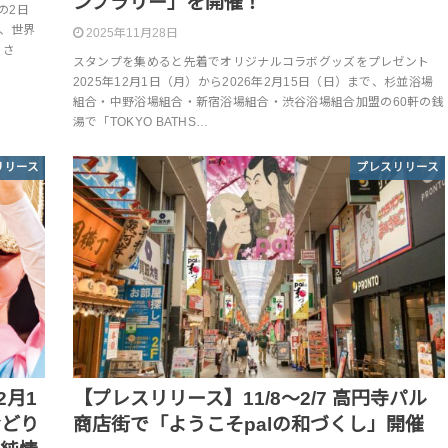
ンプラリー」を開催！
の2日
て、世界
2025年11月28日
るさ
スタンプを集めると先着でオリジナルコラボグッズをプレゼント
2025年12月1日（月）から2026年2月15日（日）まで、杉並浴場
組合・中野浴場組合・新宿浴場組合・渋谷浴場組合加盟の60軒の銭
湯で「TOKYO BATHS…
リリース
プレスリリース
2月1
【プレスリリース】11/8～2/7 高円寺パル
おどり
商店街で「ようこそpalの和づくし」開催