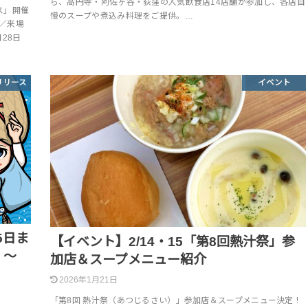
ら、高円寺・阿佐ヶ谷・荻窪の人気飲食店14店舗が参加し、各店自
ス」開催
慢のスープや煮込み料理をご提供。…
）／来場
月28日
リリース
イベント
5日ま
【イベント】2/14・15「第8回熱汁祭」参
 ～
加店＆スープメニュー紹介
2026年1月21日
「第8回 熱汁祭（あつじるさい）」参加店＆スープメニュー決定！