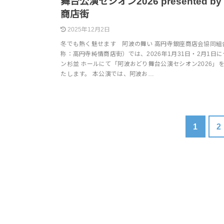
舞台公演セシオン2026 presented by
商店街
2025年12月2日
冬でも熱く魅せます 阿波の舞い 高円寺銀座商店会協同組
称：高円寺純情商店街）では、2026年1月31日・2月1日
ン杉並 ホールにて「阿波おどり舞台公演セシオン2026」
たします。 本公演では、阿波お…
1
2