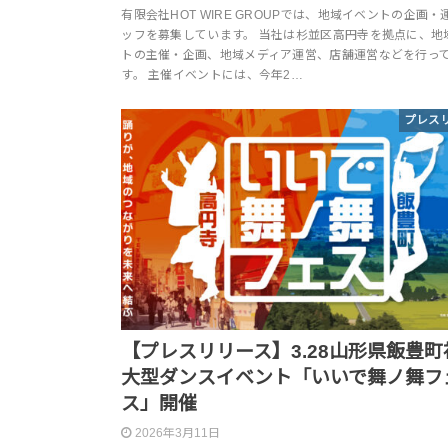
有限会社HOT WIRE GROUPでは、地域イベントの企画・
ッフを募集しています。 当社は杉並区高円寺を拠点に、地
トの主催・企画、地域メディア運営、店舗運営などを行っ
す。 主催イベントには、今年2…
プレス
【プレスリリース】3.28山形県飯豊町
大型ダンスイベント「いいで舞ノ舞フ
ス」開催
2026年3月11日