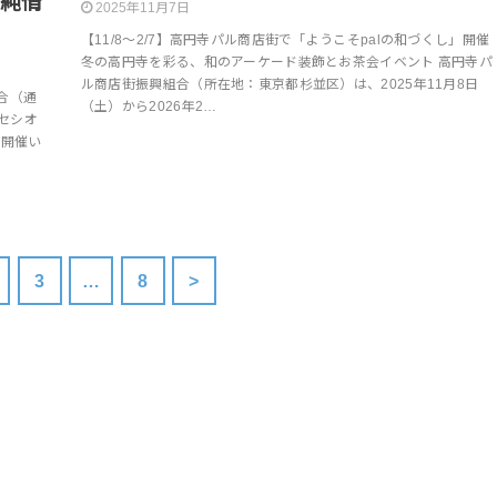
 純情
2025年11月7日
【11/8～2/7】高円寺パル商店街で「ようこそpalの和づくし」開催
冬の高円寺を彩る、和のアーケード装飾とお茶会イベント 高円寺パ
ル商店街振興組合（所在地：東京都杉並区）は、2025年11月8日
合（通
（土）から2026年2…
にセシオ
を開催い
3
…
8
>