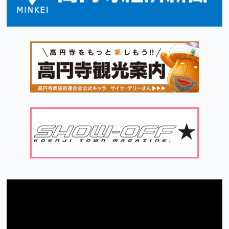
動
画
プ