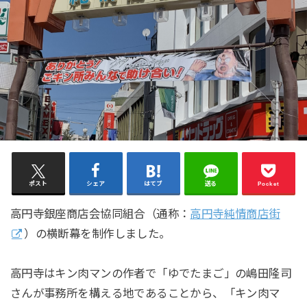
ポスト
シェア
はてブ
送る
Pocket
高円寺銀座商店会協同組合（通称：
高円寺純情商店街
）の横断幕を制作しました。
高円寺はキン肉マンの作者で「ゆでたまご」の嶋田隆司
さんが事務所を構える地であることから、「キン肉マ