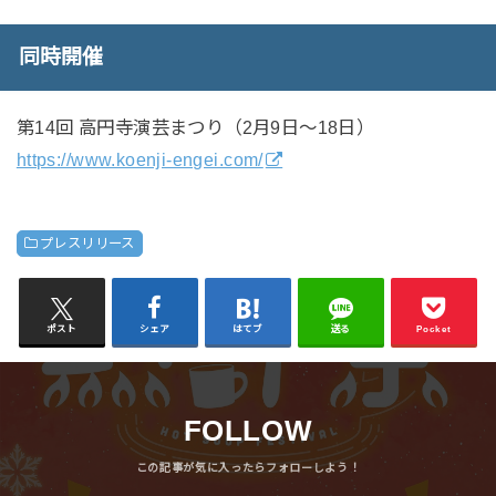
同時開催
第14回 高円寺演芸まつり（2月9日～18日）
https://www.koenji-engei.com/
プレスリリース
ポスト
シェア
はてブ
送る
Pocket
FOLLOW