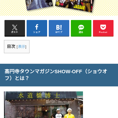
ポスト
シェア
はてブ
送る
Pocket
目次
[
表示
]
高円寺タウンマガジンSHOW-OFF（ショウオ
フ）とは？