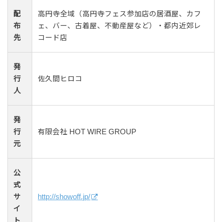
配
高円寺全域（高円寺フェス参加店の居酒屋、カフ
布
ェ、バー、古着屋、不動産屋など）・都内近郊レ
先
コード店
発
行
佐久間ヒロコ
人
発
行
有限会社 HOT WIRE GROUP
元
公
式
サ
http://showoff.jp/
イ
ト