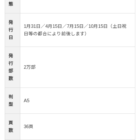
態
発
1月31日／4月15日／7月15日／10月15日（土日祝
行
日等の都合により前後します）
日
発
行
2万部
部
数
判
A5
型
頁
36頁
数