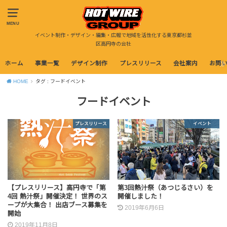
MENU
イベント制作・デザイン・編集・広報で地域を活性化する東京都杉並
区高円寺の会社
ホーム
事業一覧
デザイン制作
プレスリリース
会社案内
お問
HOME
タグ : フードイベント
フードイベント
プレスリリース
イベント
【プレスリリース】高円寺で「第
第3回熱汁祭（あつじるさい）を
4回 熱汁祭」開催決定！ 世界のス
開催しました！
ープが大集合！ 出店ブース募集を
2019年6月6日
開始
2019年11月8日