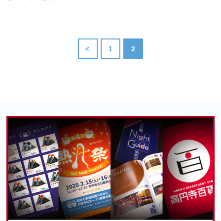
<
1
2