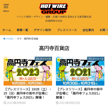
MENU
イベント制作・デザイン・編集・広報で地域を活性化する東京都杉並
区高円寺の会社
ホーム
事業一覧
デザイン制作
プレスリリース
会社案内
お問
HOME
タグ : 高円寺百貨店
高円寺百貨店
プレスリリース
プレスリリース
【プレスリリース】10/28（土）・
【プレスリリース】高円寺の街中
29（日）高円寺の街中が会場に
が会場に 「高円寺フェス2021」
「高円寺フェス2023」開催！
開催！
2023年9月9日
2021年9月22日