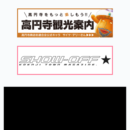
動
画
プ
レ
ー