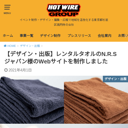
MENU
イベント制作・デザイン・編集・広報で地域を活性化する東京都杉並
区高円寺の会社
ホーム
事業一覧
デザイン制作
プレスリリース
会社案内
お問
HOME
デザイン・出版
【デザイン・出版】レンタルタオルのN.R.S
ジャパン様のWebサイトを制作しました
2021年4月1日
デザイン・出版