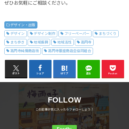
ぜひお気軽にご相談ください。
デザイン・出版
デザイン
デザイン制作
フリーペーパー
まちづくり
まち歩き
地域振興
地域活性
高円寺
高円寺純情商店街
高円寺銀座商店会協同組合
ポスト
シェア
はてブ
送る
Pocket
FOLLOW