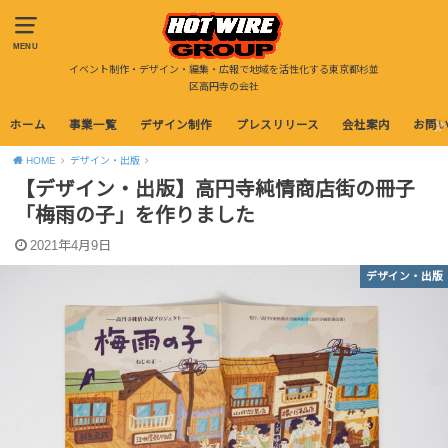
MENU
イベント制作・デザイン・編集・広報で地域を活性化する東京都杉並
区高円寺の会社
ホーム
事業一覧
デザイン制作
プレスリリース
会社案内
お問
HOME
デザイン・出版
【デザイン・出版】高円寺純情商店街の冊子
「梅雨の子」を作りました
2021年4月9日
デザイン・出版