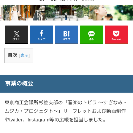
ポスト
シェア
はてブ
送る
Pocket
目次
[
表示
]
事業の概要
東京商工会議所杉並支部の「音楽のトビラ ～すぎなみ・
ムジカ・プロジェクト～」リーフレットおよび動画制作
やtwitter、Instagram等の広報を担当しました。