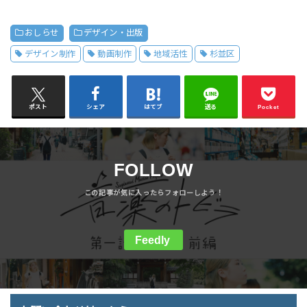
おしらせ
デザイン・出版
デザイン制作
動画制作
地域活性
杉並区
ポスト
シェア
はてブ
送る
Pocket
FOLLOW
Feedly