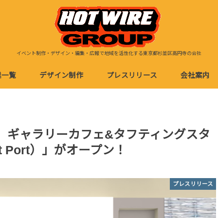
イベント制作・デザイン・編集・広報で地域を活性化する東京都杉並区高円寺の会社
業一覧
デザイン制作
プレスリリース
会社案内
イベント事業
デザイン製作・編集
店舗経営
eb制作
イベント用デザイン
地域活性・観光デザイン
店舗用デザイン
グッズデザイン
） ギャラリーカフェ&タフティングスタ
ist Port）」がオープン！
プレスリリース