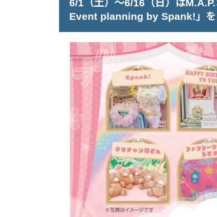
6/1（土）～6/16（日）はM
Event planning by Spank!