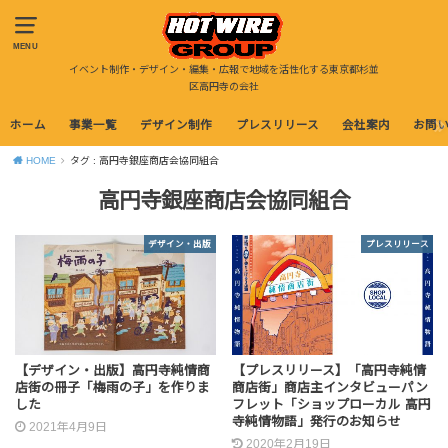
MENU
イベント制作・デザイン・編集・広報で地域を活性化する東京都杉並
区高円寺の会社
ホーム
事業一覧
デザイン制作
プレスリリース
会社案内
お問
HOME
タグ : 高円寺銀座商店会協同組合
高円寺銀座商店会協同組合
デザイン・出版
プレスリリース
【デザイン・出版】高円寺純情商
【プレスリリース】「高円寺純情
店街の冊子「梅雨の子」を作りま
商店街」商店主インタビューパン
した
フレット「ショップローカル 高円
寺純情物語」発行のお知らせ
2021年4月9日
2020年2月19日