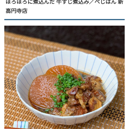
ほろほろに煮込んだ 牛すじ煮込み／べじはん 新
高円寺店