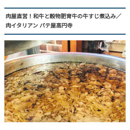
肉屋直営！和牛と穀物肥育牛の牛すじ煮込み／
肉イタリアン パテ屋高円寺