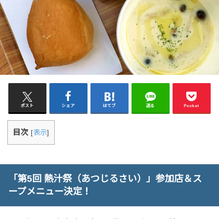
ポスト
シェア
はてブ
送る
Pocket
目次
[
表示
]
「第5回 熱汁祭（あつじるさい）」参加店＆ス
ープメニュー決定！