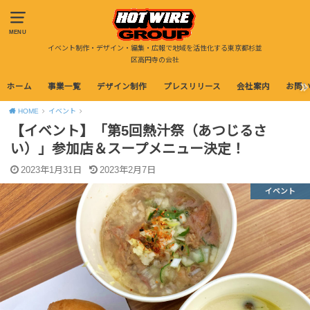
MENU
イベント制作・デザイン・編集・広報で地域を活性化する東京都杉並
区高円寺の会社
ホーム
事業一覧
デザイン制作
プレスリリース
会社案内
お問
HOME
イベント
【イベント】「第5回熱汁祭（あつじるさ
い）」参加店＆スープメニュー決定！
2023年1月31日
2023年2月7日
イベント