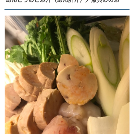
あんこうのどぶ汁（あん肝汁）／魚貝ののぶ