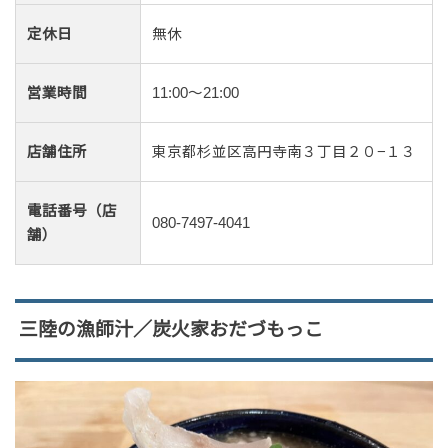
定休日
無休
営業時間
11:00〜21:00
店舗住所
東京都杉並区高円寺南３丁目２０−１３
電話番号（店
080-7497-4041
舗）
三陸の漁師汁／炭火家おだづもっこ