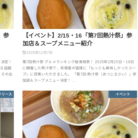
」参
【イベント】2/15・16「第7回熱汁祭」参
加店＆スープメニュー紹介
2025年11月7日
ー決定！
第7回熱汁祭 グルメランキング結果発表！ 2025年2月15日・16日
する話題
に開催した熱汁祭で、来場者の皆様に「もっとも美味しかったスー
。その出
プ」に投票いただきました。 「第7回 熱汁祭（あつじるさい）」参
加店＆スープメニュー決定！…
リリース
イベント