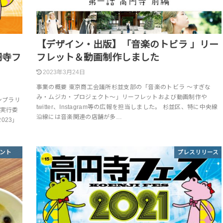
【デザイン・出版】「音楽のトビラ 」リー
円寺フ
フレット＆動画制作しました
2023年3月24日
事業の概要 東京商工会議所杉並支部の「音楽のトビラ ～すぎな
み・ムジカ・プロジェクト～」リーフレットおよび動画制作や
ンプラリ
twitter、Instagram等の広報を担当しました。 杉並区、特に中央線
ス実行委
沿線には音楽関連の店舗が多…
023」
ント
プレスリリース