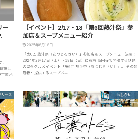
リー
【イベント】2/17・18「第6回熱汁祭」参
.
加店＆スープメニュー紹介
！
2025年8月18日
「第6回 熱汁祭（あつじるさい）」参加店＆スープメニュー決定！
2024年2月17日（土）・18日（日）に東京 高円寺で開催する話題
は、
の屋外グルメイベント「第6回 熱汁祭（あつじるさい）」。 その出
を併設し
店者と提供するスープメニ…
（東京都杉
リリース
おしらせ