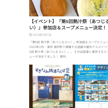
【イベント】「第5回熱汁祭（あつじ
い）」参加店＆スープメニュー決定！
2023年2月7日
「第5回 熱汁祭（あつじるさい）」参加店＆スープメニュ
2022年2月・東京 高円寺で開催する話題の屋外グルメイ
5回 熱汁祭（あつじるさい）」。 その出店者と提供するス
ューが決まりました！ 高円…
デザイ