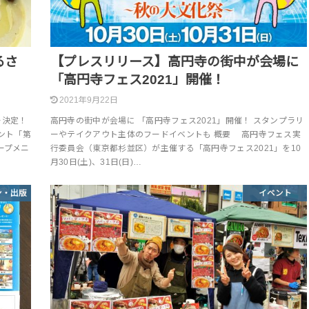
るさ
【プレスリリース】高円寺の街中が会場に
「高円寺フェス2021」開催！
2021年9月22日
ー決定！
高円寺の街中が会場に 「高円寺フェス2021」開催！ スタンプラリ
ベント「第
ーやテイクアウト主体のフードイベントも 概要 高円寺フェス実
ープメニ
行委員会（東京都杉並区）が主催する「高円寺フェス2021」を10
月30日(土)、31日(日)…
ン・出版
イベント