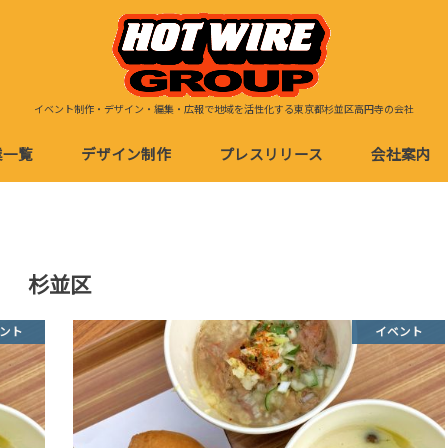
イベント制作・デザイン・編集・広報で地域を活性化する東京都杉並区高円寺の会社
業一覧
デザイン制作
プレスリリース
会社案内
イベント事業
デザイン製作・編集
店舗経営
eb制作
イベント用デザイン
地域活性・観光デザイン
店舗用デザイン
グッズデザイン
杉並区
ント
イベント