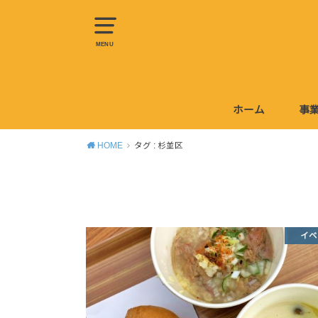
MENU
ホーム
事
W
HOME
タグ : 杉並区
イベ